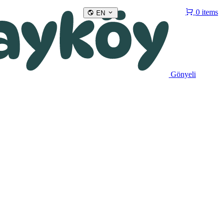
0 items
EN
Gönyeli