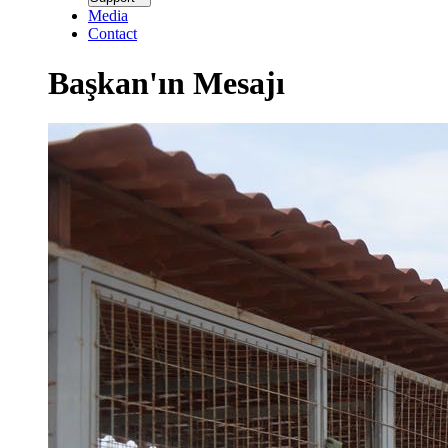
menüsü
Media
Contact
Başkan'ın Mesajı