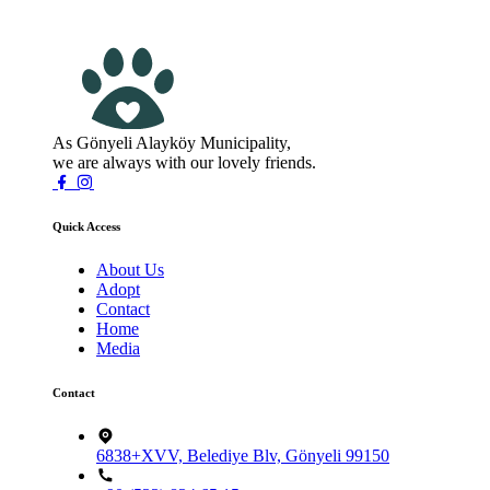
As Gönyeli Alayköy Municipality,
we are always with our lovely friends.
Quick Access
About Us
Adopt
Contact
Home
Media
Contact
6838+XVV, Belediye Blv, Gönyeli 99150