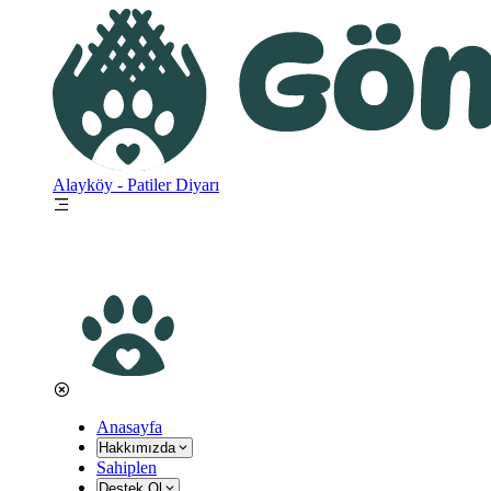
Ana
içeriğe
atla
Alayköy - Patiler Diyarı
Anasayfa
Ana
Hakkımızda
Sahiplen
gezinti
Destek Ol