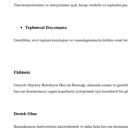
Tüm hizmetlerimizi ve süreçlerimizi açık, hesap verebilir ve toplumla payl
Toplumsal Dayanışma
Gönüllüler, sivil toplum kuruluşları ve vatandaşlarımızla birlikte ortak bi
Ekibimiz
Gönyeli-Alayköy Belediyesi Hayvan Barınağı, alanında uzman ve gönüllülük
hayvan dostlarımızın yaşam koşullarını iyileştirmek için koordineli bir ş
Destek Olun
Barınağımızın faaliyetlerini güçlendirmek ve daha fazla hayvan dostumuza 