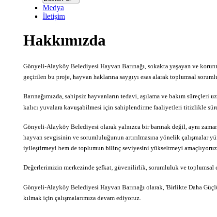
menüsü
Medya
İletişim
Hakkımızda
Gönyeli-Alayköy Belediyesi Hayvan Barınağı, sokakta yaşayan ve korunm
geçirilen bu proje, hayvan haklarına saygıyı esas alarak toplumsal sorum
Barınağımızda, sahipsiz hayvanların tedavi, aşılama ve bakım süreçleri u
kalıcı yuvalara kavuşabilmesi için sahiplendirme faaliyetleri titizlikle sü
Gönyeli-Alayköy Belediyesi olarak yalnızca bir barınak değil, aynı zamand
hayvan sevgisinin ve sorumluluğunun artırılmasına yönelik çalışmalar yür
iyileştirmeyi hem de toplumun bilinç seviyesini yükseltmeyi amaçlıyoruz
Değerlerimizin merkezinde şefkat, güvenilirlik, sorumluluk ve toplumsal d
Gönyeli-Alayköy Belediyesi Hayvan Barınağı olarak, 'Birlikte Daha Güçlüy
kılmak için çalışmalarımıza devam ediyoruz.