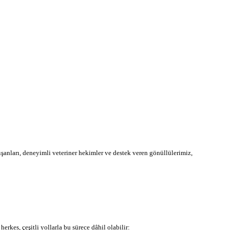
anları, deneyimli veteriner hekimler ve destek veren gönüllülerimiz,
kes, çeşitli yollarla bu sürece dâhil olabilir: