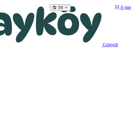
0 öge
TR
Gönyeli