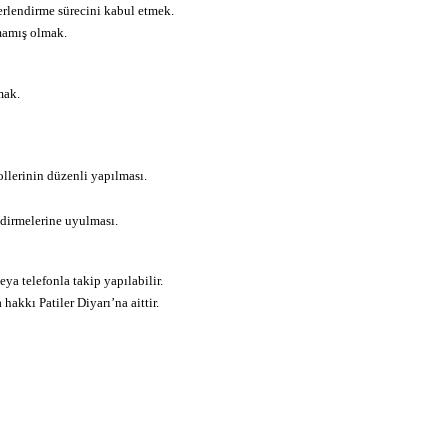
lendirme sürecini kabul etmek.
amış olmak.
mak.
llerinin düzenli yapılması.
dirmelerine uyulması.
ya telefonla takip yapılabilir.
akkı Patiler Diyarı’na aittir.