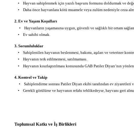
• Hayvan sahiplenmek için yazılı başvuru formunu doldurmak ve değer
• Daha önce hayvanlara kötü muamele veya zulüm nedeniyle ceza alm
2. Ev ve Yaşam Koşulları
• Hayvanların yaşamasına uygun, güvenli ve sağlıklı bir ortam sağla
• Ev sahibi olmak.
3. Sorumluluklar
• Sahiplenilen hayvanın beslenmesi, bakımı, aşıları ve veteriner kontro
• Hayvanın terk edilmemesi, satılmaması.
• Hayvanın kısırlaştırılması konusunda GAB Patiler Diyarı’nın yönlen
4. Kontrol ve Takip
• Sahiplendirme sonrası Patiler Diyarı ekibi tarafından ev ziyaretleri ve
• Gerekli görülürse ve hayvanın refahı tehlikedeyse, hayvanı geri alma h
Toplumsal Katkı ve İş Birlikleri