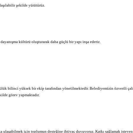
aşılabilir şekilde yürütürüz.
r dayanışma kültürü oluşturarak daha güçlü bir yapı inşa ederiz.
 bilinci yüksek bir ekip tarafından yönetilmektedir. Belediyemizin özverili çalış
ekilde görev yapmaktadır.
ulaşabilmek için toplumun desteğine ihtiyaç duyuyoruz. Katkı sağlamak isteyen her