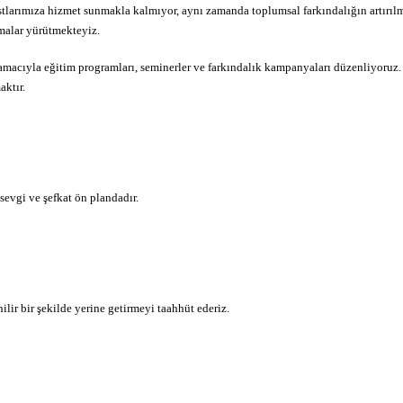
larımıza hizmet sunmakla kalmıyor, aynı zamanda toplumsal farkındalığın artırılm
ışmalar yürütmekteyiz.
acıyla eğitim programları, seminerler ve farkındalık kampanyaları düzenliyoruz. 
aktır.
vgi ve şefkat ön plandadır.
r bir şekilde yerine getirmeyi taahhüt ederiz.