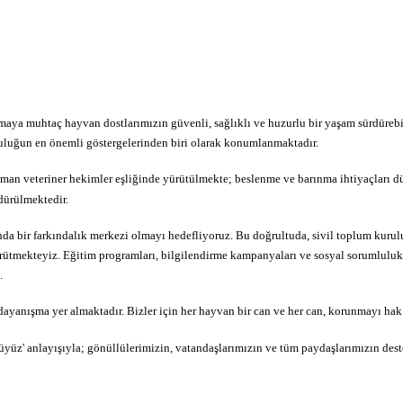
aya muhtaç hayvan dostlarımızın güvenli, sağlıklı ve huzurlu bir yaşam sürdüreb
luluğun en önemli göstergelerinden biri olarak konumlanmaktadır.
zman veteriner hekimler eşliğinde yürütülmekte; beslenme ve barınma ihtiyaçları dü
rdürülmektedir.
a bir farkındalık merkezi olmayı hedefliyoruz. Bu doğrultuda, sivil toplum kuruluş
ütmekteyiz. Eğitim programları, bilgilendirme kampanyaları ve sosyal sorumluluk 
.
ayanışma yer almaktadır. Bizler için her hayvan bir can ve her can, korunmayı hak 
üz' anlayışıyla; gönüllülerimizin, vatandaşlarımızın ve tüm paydaşlarımızın dest