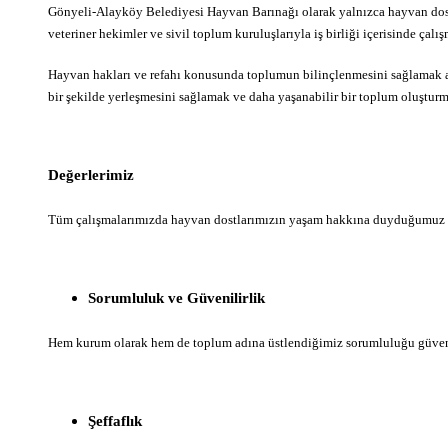
Gönyeli-Alayköy Belediyesi Hayvan Barınağı olarak yalnızca hayvan dost
veteriner hekimler ve sivil toplum kuruluşlarıyla iş birliği içerisinde çal
Hayvan hakları ve refahı konusunda toplumun bilinçlenmesini sağlamak am
bir şekilde yerleşmesini sağlamak ve daha yaşanabilir bir toplum oluşturm
Değerlerimiz
Tüm çalışmalarımızda hayvan dostlarımızın yaşam hakkına duyduğumuz se
Sorumluluk ve Güvenilirlik
Hem kurum olarak hem de toplum adına üstlendiğimiz sorumluluğu güvenili
Şeffaflık